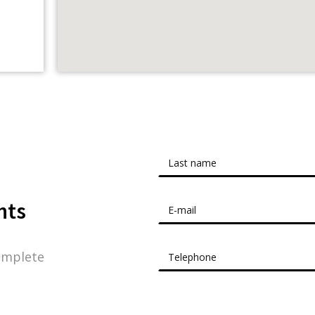
nts
omplete