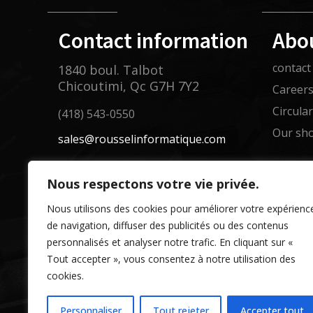
Contact information
Abo
contact
1840 boul. Talbot
Chicoutimi, Qc G7H 7Y2
Career
Circula
(418) 543-0550
Our sh
sales@rousselinformatique.com
Nous respectons votre vie privée.
Nous utilisons des cookies pour améliorer votre expérienc
de navigation, diffuser des publicités ou des contenus
personnalisés et analyser notre trafic. En cliquant sur «
Tout accepter », vous consentez à notre utilisation des
cookies.
Personnaliser
Tout rejeter
Accepter tout