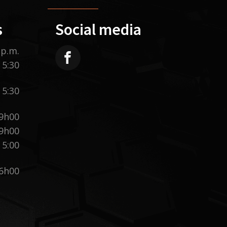
s
Social media
 p.m.
5:30
 5:30
19h00
19h00
5:00
16h00