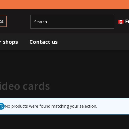
F
ts
r shops
Contact us
ideo cards
No products were found matching your selection.