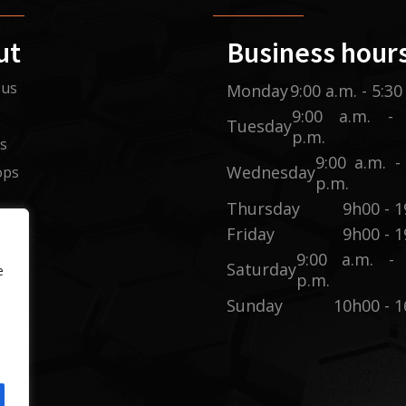
ut
Business hour
 us
Monday
9:00 a.m. - 5:30
9:00 a.m. - 
s
Tuesday
p.m.
rs
9:00 a.m. -
Wednesday
ops
p.m.
Thursday
9h00 - 
Friday
9h00 - 
9:00 a.m. - 
Saturday
e
p.m.
Sunday
10h00 - 