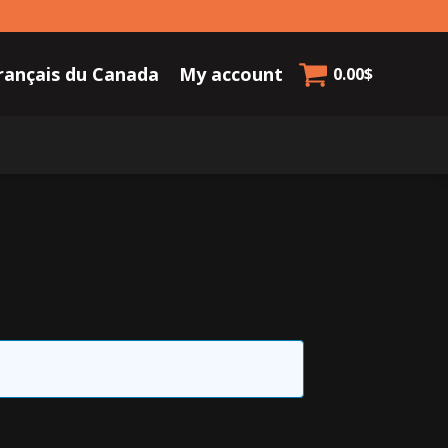
rançais du Canada
My account
0.00
$