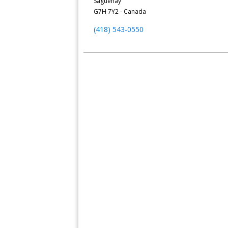
Saguenay
G7H 7Y2 - Canada
(418) 543-0550